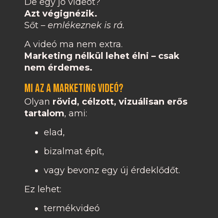
De egy jó videót?
Azt végignézik.
Sőt –
emlékeznek is rá.
A videó ma nem extra.
Marketing nélkül lehet élni – csak
nem érdemes.
Mi az a marketing videó?
Olyan
rövid, célzott, vizuálisan erős
tartalom
, ami:
elad,
bizalmat épít,
vagy bevonz egy új érdeklődőt.
Ez lehet:
termékvideó