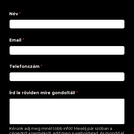
Név
*
Email
*
Telefonszám
*
Írd le röviden mire gondoltál!
*
Kérünk adj meg minél több infót! Mesélj pár szóban a
cégedről a termékről, add meg a weboldalad, és mondd el