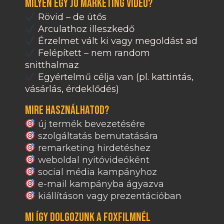
Milyen egy jó marketing videó?
Rövid – de ütős
Arculathoz illeszkedő
Érzelmet vált ki vagy megoldást ad
Felépített – nem random
snitthalmaz
Egyértelmű célja van (pl. kattintás,
vásárlás, érdeklődés)
Mire használhatod?
új termék bevezetésére
szolgáltatás bemutatására
remarketing hirdetéshez
weboldal nyitóvideóként
social média kampányhoz
e-mail kampányba ágyazva
kiállításon vagy prezentációban
Mi így dolgozunk a Foxfilmnél