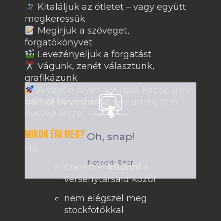
Kitaláljuk az ötletet – vagy együtt
megkeressük
Megírjuk a szöveget,
forgatókönyvet
Levezényeljük a forgatást
Vágunk, zenét választunk,
grafikázunk
A végén olyan anyagot kapsz, amit
bárhol bevethetsz
– és amire te is
büszke leszel
Mikor éri meg?
Ha:
szeretnél
kitűnni
a
versenytársaid közül
nem elégszel meg
stockfotókkal