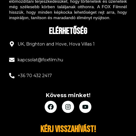
előmozdítani terjeszkedésüket, hogy történeteik és üzeneteik
még szélesebb körben találjanak otthonra. A FOX Filmnél
hisszük, hogy minden képkocka lehetőséget rejt arra, hogy
inspiráljon, tanítson és maradandó élményt nyújtson.
Elérhetőség
UK, Brighton and Hove, Hova Villas 1
kapcsolat@foxfilm.hu
+36 70 432 2417
Kövess minket!
Kérj visszahívást!