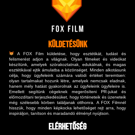
Küldetésünk
A FOX Film küldetése, hogy esztétikát, tudást és
felismerést adjon a világnak.
Olyan filmeket és videókat
készítünk, amelyek szórakoztatnak, edukálnak, és magas
esztétikával ejtik ámulatba a közönséget. Minden alkotásunk
célja, hogy ügyfeleink számára valódi értéket teremtsen:
olyan tartalmakat hozunk létre, amelyek nemcsak eladnak,
hanem mély hatást gyakorolnak az ügyfeleink ügyfeleire is.
Emellett segítünk cégeknek megerősíteni PR-jukat és
előmozdítani terjeszkedésüket, hogy történeteik és üzeneteik
még szélesebb körben találjanak otthonra. A FOX Filmnél
hisszük, hogy minden képkocka lehetőséget rejt arra, hogy
inspiráljon, tanítson és maradandó élményt nyújtson.
Elérhetőség