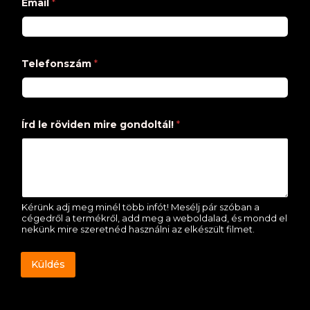
Email
*
Telefonszám
*
Írd le röviden mire gondoltál!
*
Kérünk adj meg minél több infót! Mesélj pár szóban a
cégedről a termékről, add meg a weboldalad, és mondd el
nekünk mire szeretnéd használni az elkészült filmet.
Küldés