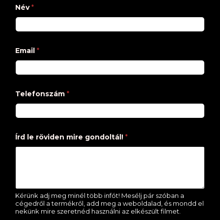
Név
*
Email
*
Telefonszám
*
Írd le röviden mire gondoltál!
*
Kérünk adj meg minél több infót! Mesélj pár szóban a
cégedről a termékről, add meg a weboldalad, és mondd el
nekünk mire szeretnéd használni az elkészült filmet.