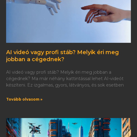
AI videó vagy profi stáb? Melyik éri meg
jobban a cégednek?
AI videó vagy profi stáb? Melyik éri meg jobban a
cégednek? Ma már néhány kattintással lehet AI-videót
készíteni. Ez izgalmas, gyors, látványos, és sok esetben
Tovább olvasom »