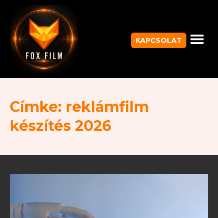
KAPCSOLAT
Címke: reklámfilm
készítés 2026