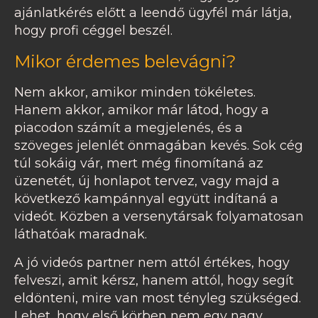
ajánlatkérés előtt a leendő ügyfél már látja,
hogy profi céggel beszél.
Mikor érdemes belevágni?
Nem akkor, amikor minden tökéletes.
Hanem akkor, amikor már látod, hogy a
piacodon számít a megjelenés, és a
szöveges jelenlét önmagában kevés. Sok cég
túl sokáig vár, mert még finomítaná az
üzenetét, új honlapot tervez, vagy majd a
következő kampánnyal együtt indítaná a
videót. Közben a versenytársak folyamatosan
láthatóak maradnak.
A jó videós partner nem attól értékes, hogy
felveszi, amit kérsz, hanem attól, hogy segít
eldönteni, mire van most tényleg szükséged.
Lehet, hogy első körben nem egy nagy