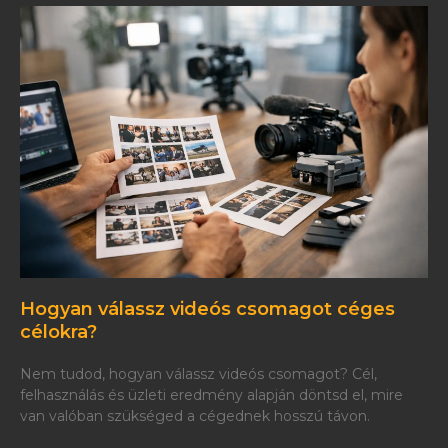
Hogyan válassz videós csomagot céges
célokra?
Nem tudod, hogyan válassz videós csomagot? Cél,
felhasználás és üzleti eredmény alapján döntsd el, mire
van valóban szükséged a cégednek hosszú távon.