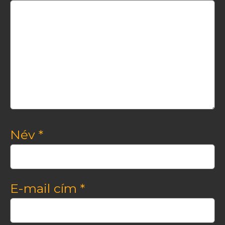
Név
*
E-mail cím
*