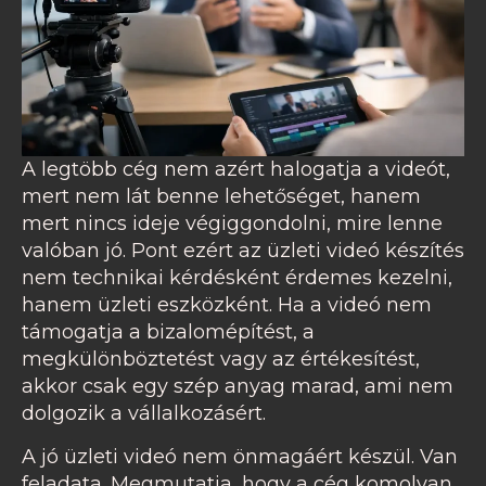
A legtöbb cég nem azért halogatja a videót,
mert nem lát benne lehetőséget, hanem
mert nincs ideje végiggondolni, mire lenne
valóban jó. Pont ezért az üzleti videó készítés
nem technikai kérdésként érdemes kezelni,
hanem üzleti eszközként. Ha a videó nem
támogatja a bizalomépítést, a
megkülönböztetést vagy az értékesítést,
akkor csak egy szép anyag marad, ami nem
dolgozik a vállalkozásért.
A jó üzleti videó nem önmagáért készül. Van
feladata. Megmutatja, hogy a cég komolyan