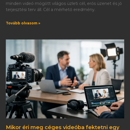
minden videó mögött világos üzleti cél, erős üzenet és jó
terjesztési terv áll. Cél a mérhető eredmény.
Tovább olvasom »
Mikor éri meg céges videóba fektetni egy