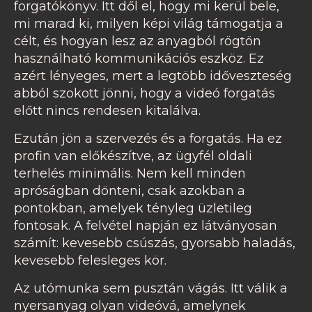
forgatókönyv. Itt dől el, hogy mi kerül bele,
mi marad ki, milyen képi világ támogatja a
célt, és hogyan lesz az anyagból rögtön
használható kommunikációs eszköz. Ez
azért lényeges, mert a legtöbb időveszteség
abból szokott jönni, hogy a videó forgatás
előtt nincs rendesen kitalálva.
Ezután jön a szervezés és a forgatás. Ha ez
profin van előkészítve, az ügyfél oldali
terhelés minimális. Nem kell minden
apróságban dönteni, csak azokban a
pontokban, amelyek tényleg üzletileg
fontosak. A felvétel napján ez látványosan
számít: kevesebb csúszás, gyorsabb haladás,
kevesebb felesleges kör.
Az utómunka sem pusztán vágás. Itt válik a
nyersanyag olyan videóvá, amelynek