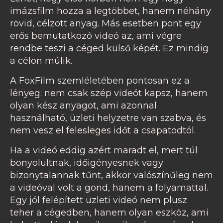
imázsfilm hozza a legtöbbet, hanem néhány
rövid, célzott anyag. Más esetben pont egy
erős bemutatkozó videó az, ami végre
rendbe teszi a céged külső képét. Ez mindig
a célon múlik.
A FoxFilm szemléletében pontosan ez a
lényeg: nem csak szép videót kapsz, hanem
olyan kész anyagot, ami azonnal
használható, üzleti helyzetre van szabva, és
nem vesz el felesleges időt a csapatodtól.
Ha a videó eddig azért maradt el, mert túl
bonyolultnak, időigényesnek vagy
bizonytalannak tűnt, akkor valószínűleg nem
a videóval volt a gond, hanem a folyamattal.
Egy jól felépített üzleti videó nem plusz
teher a cégedben, hanem olyan eszköz, ami