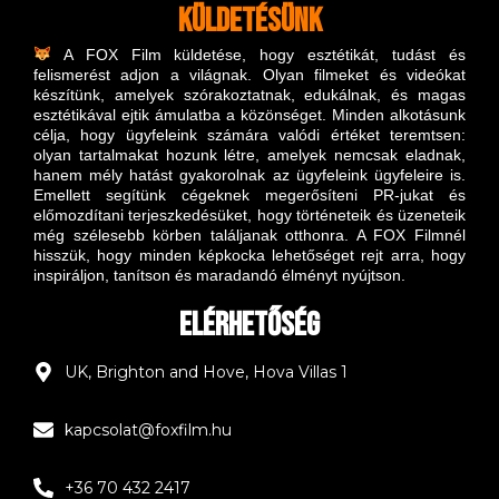
Küldetésünk
A FOX Film küldetése, hogy esztétikát, tudást és
felismerést adjon a világnak.
Olyan filmeket és videókat
készítünk, amelyek szórakoztatnak, edukálnak, és magas
esztétikával ejtik ámulatba a közönséget. Minden alkotásunk
célja, hogy ügyfeleink számára valódi értéket teremtsen:
olyan tartalmakat hozunk létre, amelyek nemcsak eladnak,
hanem mély hatást gyakorolnak az ügyfeleink ügyfeleire is.
Emellett segítünk cégeknek megerősíteni PR-jukat és
előmozdítani terjeszkedésüket, hogy történeteik és üzeneteik
még szélesebb körben találjanak otthonra. A FOX Filmnél
hisszük, hogy minden képkocka lehetőséget rejt arra, hogy
inspiráljon, tanítson és maradandó élményt nyújtson.
Elérhetőség
UK, Brighton and Hove, Hova Villas 1
kapcsolat@foxfilm.hu
+36 70 432 2417