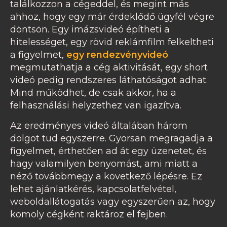
találkozzon a cégeddel, és megint más
ahhoz, hogy egy már érdeklődő ügyfél végre
döntsön. Egy imázsvideó építheti a
hitelességet, egy rövid reklámfilm felkeltheti
a figyelmet,
egy rendezvényvideó
megmutathatja a cég aktivitását, egy short
videó pedig rendszeres láthatóságot adhat.
Mind működhet, de csak akkor, ha a
felhasználási helyzethez van igazítva.
Az eredményes videó általában három
dolgot tud egyszerre. Gyorsan megragadja a
figyelmet, érthetően ad át egy üzenetet, és
hagy valamilyen benyomást, ami miatt a
néző továbbmegy a következő lépésre. Ez
lehet ajánlatkérés, kapcsolatfelvétel,
weboldallátogatás vagy egyszerűen az, hogy
komoly cégként raktároz el fejben.