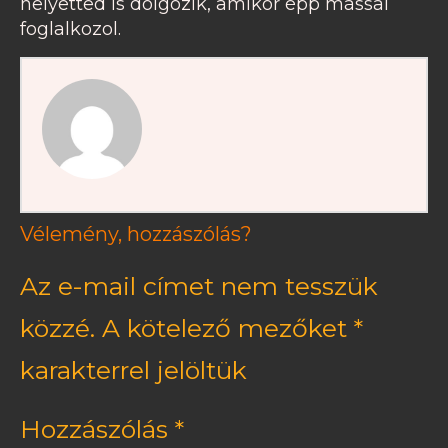
helyetted is dolgozik, amikor épp mással
foglalkozol.
Vélemény, hozzászólás?
Az e-mail címet nem tesszük
közzé.
A kötelező mezőket
*
karakterrel jelöltük
Hozzászólás
*